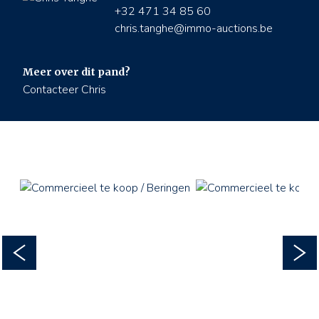
+32 471 34 85 60
chris.tanghe@immo-auctions.be
Meer over dit pand?
Contacteer Chris