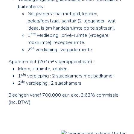
buitenterras :
Gelijkvloers : bar met grill, keuken,
gelag/feestzaal, sanitair (2 toegangen, wat
ideaal is om handelsruimte op te splitsen).
ste
1
verdieping : privé-ruimte (vroegere
rookruimte), receptieruimte.
de
2
verdieping : vergaderruimte
Appartement (264m² vloeroppervlakte) :
Inkom, zitruimte, keuken.
ste
1
verdieping : 2 slaapkamers met badkamer
de
2
verdieping : 2 slaapkamers
Biedingen vanaf 700.000 eur, excl 3,63% commissie
(incl BTW).