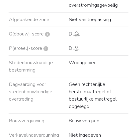
overstromingsgevoelig
Afgebakende zone
Niet van toepassing
G(ebouw)-score
D
P(erceel)-score
D
Stedenbouwkundige
Woongebied
bestemming
Dagvaarding voor
Geen rechterlijke
stedenbouwkundige
herstelmaatregel of
overtreding
bestuurlijke maatregel
opgelegd
Bouwvergunning
Bouw vergund
Verkavelingsvergunning
Niet ingegeven