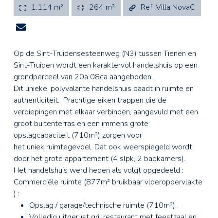
1.114 m²
264 m²
Ref. Villa NovaC
Op de Sint-Truidensesteenweg (N3) tussen Tienen en
Sint-Truiden wordt een karaktervol handelshuis op een
grondperceel van 20a 08ca aangeboden.
Dit unieke, polyvalante handelshuis baadt in ruimte en
authenticiteit. Prachtige eiken trappen die de
verdiepingen met elkaar verbinden, aangevuld met een
groot buitenterras en een immens grote
opslagcapaciteit (710m²) zorgen voor
het uniek ruimtegevoel. Dat ook weerspiegeld wordt
door het grote appartement (4 slpk, 2 badkamers).
Het handelshuis werd heden als volgt opgedeeld :
Commerciële ruimte (877m² bruikbaar vloeroppervlakte
) :
Opslag / garage/technische ruimte (710m²).
Volledig uitgerust grillrestaurant met feestzaal en