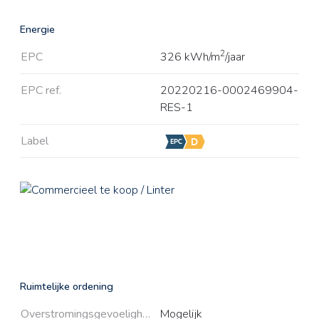
Energie
2
EPC
326 kWh/m
/jaar
EPC ref.
20220216-0002469904-
RES-1
Label
Ruimtelijke ordening
Overstromingsgevoeligheid
Mogelijk